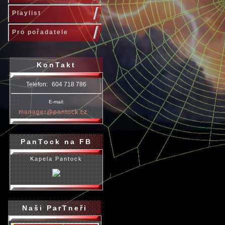
Playlist
Pro pořadatele
KonTakt
Telefon:
604 718 786
E-mail:
manager@pantock.cz
PanTock na FB
Kapela Pantock
Naši ParTneři