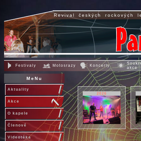
Revival
českých
rockových
l
Soukr
Festivaly
Motosrazy
Koncerty
akce
MeNu
Aktuality
2026
Akce
O kapele
Členové
Videotéka