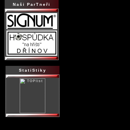
Naši ParTneři
StatiStiky