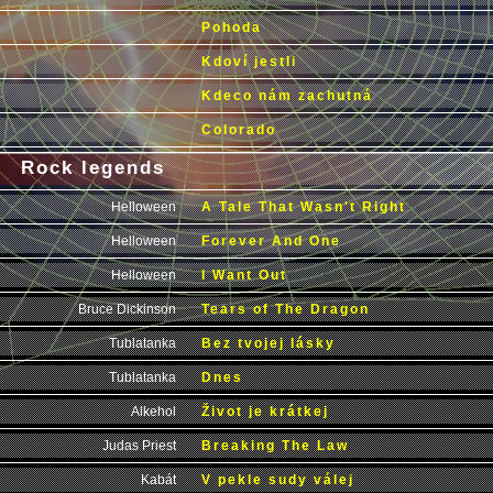
Pohoda
Kdoví jestli
Kdeco nám zachutná
Colorado
Rock legends
Helloween
A Tale That Wasn't Right
Helloween
Forever And One
Helloween
I Want Out
Bruce Dickinson
Tears of The Dragon
Tublatanka
Bez tvojej lásky
Tublatanka
Dnes
Alkehol
Život je krátkej
Judas Priest
Breaking The Law
Kabát
V pekle sudy válej