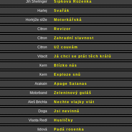
Jiří Shelinger
Šípková Růženka
Harlej
Svařák
Horkýže slíže
Motorkářská
Citron
Revizor
Citron
Zahradní slavnost
Citron
Už couvám
Vitacit
Já chci se ptát těch králů
Kern
Blízko nás
Kern
Exploze snů
Arakain
Apage Satanas
Motorband
Zeleninový guláš
Aleš Brichta
Nechte vlajky vlát
Doga
Jsi nevinná
Vlasta Redl
Husličky
lidová
Padá rosenka