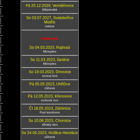
Pá 25.12.2026, Verměřovice
štěpánská
So 03.07.2027, Svatobořice
Mistřín
oslava
Odehrané
So 04.03.2023, Rajhrad
Motoples
So 11.03.2023, šardice
Motoples
So 18.03.2023, Drnovice
revival fest
Pá 05.05.2023, Uhřičice
zábava
Pá 12.05.2023, Křenovice
rocková noc
Čt 18.05.2023, Záhlinice
Pod komínem
So 10.06.2023, Chornice
dětský den
So 24.06.2023, Hoštice-Heroltice
zábava