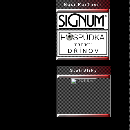
Naši ParTneři
StatiStiky