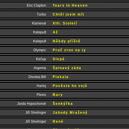
Eric Clapton
Tears In Heaven
Turbo
Chtěl jsem mít
Karneval
XIII. Století
Katapult
Až
Katapult
Někdy příště
Olympic
Proč zrov na ty
Kečup
Slepá
Argema
Špinavý záda
Divokej Bill
Plakala
Harlej
Pověste ho vejš
Plexis
Bary
Jarda Hypochondr
Šenkýřka
Jiří Shelinger
Jahody Mražený
Jiří Shelinger
René