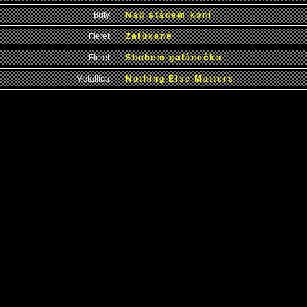
Buty
Nad stádem koní
Fleret
Zafůkané
Fleret
Sbohem galánečko
Metallica
Nothing Else Matters