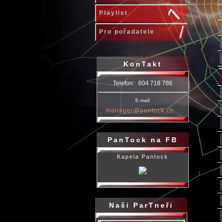
Playlist
Pro pořadatele
KonTakt
Telefon:
604 718 786
E-mail:
manager@pantock.cz
PanTock na FB
Kapela Pantock
Naši ParTneři