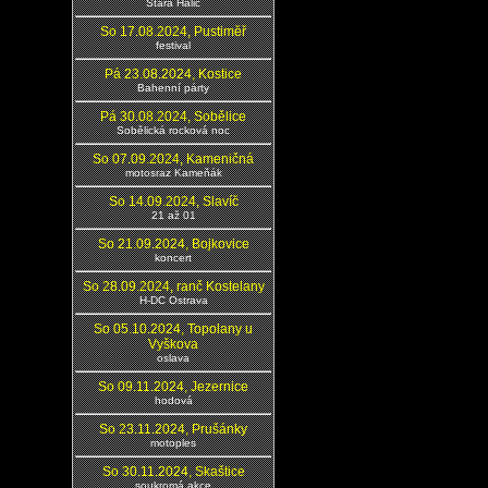
Stará Halič
So 17.08.2024, Pustiměř
festival
Pá 23.08.2024, Kostice
Bahenní párty
Pá 30.08.2024, Sobělice
Sobělická rocková noc
So 07.09.2024, Kameničná
motosraz Kameňák
So 14.09.2024, Slavíč
21 až 01
So 21.09.2024, Bojkovice
koncert
So 28.09.2024, ranč Kostelany
H-DC Ostrava
So 05.10.2024, Topolany u
Vyškova
oslava
So 09.11.2024, Jezernice
hodová
So 23.11.2024, Prušánky
motoples
So 30.11.2024, Skaštice
soukromá akce