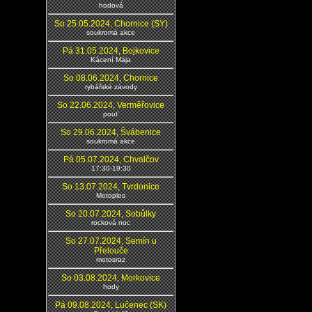
hodová
So 25.05.2024, Chornice (SY)
soukromá akce
Pá 31.05.2024, Bojkovice
Kácení Mája
So 08.06.2024, Chornice
rybářské závody
So 22.06.2024, Verměřovice
pouť
So 29.06.2024, Švábenice
soukromá akce
Pá 05.07.2024, Chvalčov
17:30-19:30
So 13.07.2024, Tvrdonice
Motoples
So 20.07.2024, Sobůlky
rocková noc
So 27.07.2024, Semín u
Přelouče
motosraz
So 03.08.2024, Morkovice
hody
Pá 09.08.2024, Lučenec (SK)