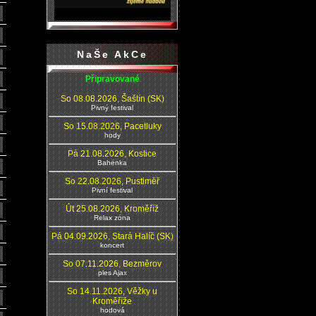
NaŠe AkCe
Připravované
So 08.08.2026, Šaštín (SK)
Pivný festival
So 15.08.2026, Pacetluky
hody
Pá 21.08.2026, Kostice
Bahénka
So 22.08.2026, Pustiměř
Pivní festival
Út 25.08.2026, Kroměříž
Relax zóna
Pá 04.09.2026, Stará Halíč (SK)
koncert
So 07.11.2026, Bezměrov
ples Ajax
So 14.11.2026, Věžky u
Kroměříže
hodová