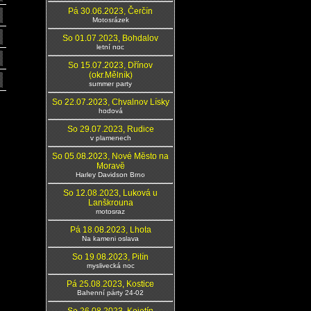
Pá 30.06.2023, Čerčín
Motosrázek
So 01.07.2023, Bohdalov
letní noc
So 15.07.2023, Dřínov
(okr.Mělník)
summer party
So 22.07.2023, Chvalnov Lísky
hodová
So 29.07.2023, Rudice
v plamenech
So 05.08.2023, Nové Město na
Moravě
Harley Davidson Brno
So 12.08.2023, Luková u
Lanškrouna
motosraz
Pá 18.08.2023, Lhota
Na kameni oslava
So 19.08.2023, Pitín
myslivecká noc
Pá 25.08.2023, Kostice
Bahenní párty 24-02