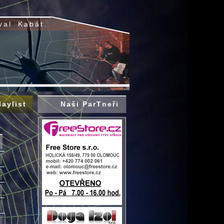
val
Kabát.
laylist
Naši ParTneři