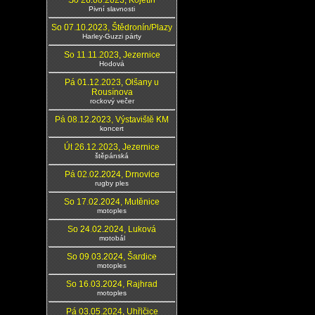
So 26.08.2023, Kojetín
Pivní slavnosti
So 07.10.2023, Štědronín/Plazy
Harley-Guzzi párty
So 11.11.2023, Jezernice
Hodová
Pá 01.12.2023, Olšany u
Rousínova
rockový večer
Pá 08.12.2023, Výstaviště KM
koncert
Út 26.12.2023, Jezernice
štěpánská
Pá 02.02.2024, Drnovice
rugby ples
So 17.02.2024, Mutěnice
motoples
So 24.02.2024, Luková
motobál
So 09.03.2024, Šardice
motoples
So 16.03.2024, Rajhrad
motoples
Pá 03.05.2024, Uhřičice