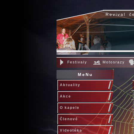
Revival
č
Festivaly
Motosrazy
MeNu
Aktuality
Akce
O kapele
Členové
Videotéka