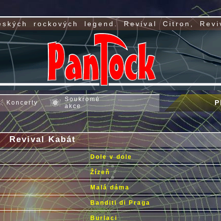
eských
rockových
legend.
Revival
Citron,
Revi
Soukromé
P
Koncerty
akce
Revival Kabát
Dole v dole
Žízeň
Malá dáma
Banditi di Praga
Burlaci